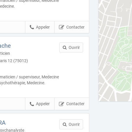
aticien / superviseur, Medecine
Medecine.
Appeler
Contacter
ache
Ouvrir
icien
Paris 12 (75012)
aticien / superviseur, Medecine
 Psychothérapie, Medecine.
Appeler
Contacter
RA
Ouvrir
Psychanalyste