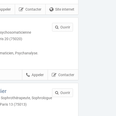
Appeler
Contacter
Site internet
a
Ouvrir
Psychosomaticienne
ris 20 (75020)
aticien, Psychanalyse.
Appeler
Contacter
ier
Ouvrir
 Sophrothérapeute, Sophrologue
 Paris 13 (75013)