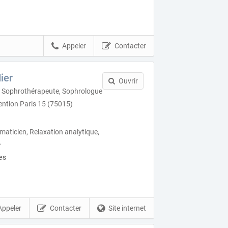
Appeler
Contacter
ier
Ouvrir
 Sophrothérapeute, Sophrologue
ention Paris 15 (75015)
aticien, Relaxation analytique,
.
es
Appeler
Contacter
Site internet