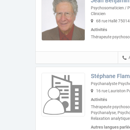
Jean Benjamin
Psychosomaticien / 
Clinicien
68 rue Hallé 75014
Activités
Thérapeute psychosom
Stéphane Flam
Psychanalyste Psych
16 rue Lauriston P
Activités
Thérapeute psychosom
Psychanalyse, Psychot
Relaxation analytique
Autres langues parlé