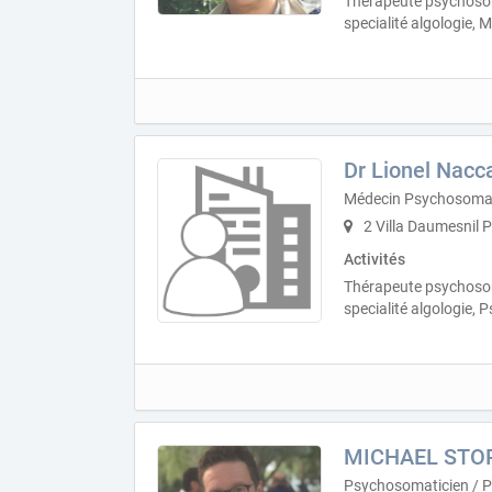
Thérapeute psychosom
specialité algologie, 
Dr Lionel Nacc
Médecin Psychosomat
2 Villa Daumesnil 
Activités
Thérapeute psychosom
specialité algologie,
MICHAEL STO
Psychosomaticien / 