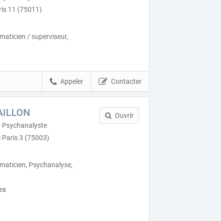
ris 11 (75011)
aticien / superviseur,
Appeler
Contacter
AILLON
Ouvrir
- Psychanalyste
 Paris 3 (75003)
aticien, Psychanalyse,
es