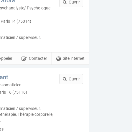
 Stora
Ouvrir
Psychanalyste/ Psychologue
 Paris 14 (75014)
aticien / superviseur.
Appeler
Contacter
Site internet
ant
Ouvrir
osomaticien
aris 16 (75116)
aticien / superviseur,
hérapie, Thérapie corporelle,
.
es