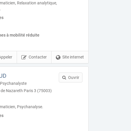
aticien, Relaxation analytique,
.
es
es à mobilité réduite
Appeler
Contacter
Site internet
UD
Ouvrir
Psychanalyste
de Nazareth Paris 3 (75003)
aticien, Psychanalyse.
es