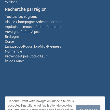
Yvelines
Recherche par région
Toutes les régions
Alsace-Champagne-Ardenne-Lorraine
Aquitaine-Limousin-Poitou-Charentes
Auvergne-Rhône-Alpes
Bretagne
Corse
Languedoc-Roussillon-Midi-Pyrénées
Normandie
Provence-Alpes-Côte d'Azur
Île-de-France
En poursuivant votre navigation sur ce site, vous
© Annuaire des psychosomaticiens (SPI) 2026 |
Plan du site
|
acceptez l'installation et l'utilisation de cookies
Mon compte
|
Contact
sur votre poste, notamment à des fins d'analyse