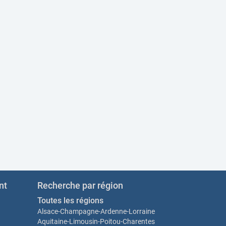
nt
Recherche par région
Toutes les régions
Alsace-Champagne-Ardenne-Lorraine
Aquitaine-Limousin-Poitou-Charentes