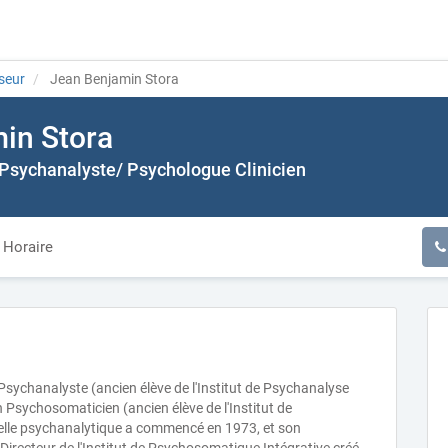
seur
Jean Benjamin Stora
in Stora
Psychanalyste/ Psychologue Clinicien
Horaire
ychanalyste (ancien élève de l'Institut de Psychanalyse
n Psychosomaticien (ancien élève de l'Institut de
lle psychanalytique a commencé en 1973, et son