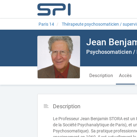
Paris 14
Thérapeute psychosomaticien / supervi
Jean Benjam
Psychosomaticien / 
Description
Accès
Description
Le Professeur Jean Benjamin STORA est un Ps
de la Société Psychanalytique de Paris), et u
Psychosomatique). Sa pratique professionne