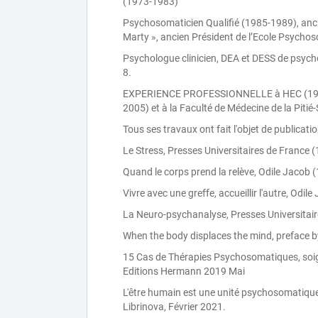
(1973-1983)
Psychosomaticien Qualifié (1985-1989), ancie
Marty », ancien Président de l’Ecole Psycho
Psychologue clinicien, DEA et DESS de psycho
8.
EXPERIENCE PROFESSIONNELLE à HEC (1967-1
2005) et à la Faculté de Médecine de la Pitié
Tous ses travaux ont fait l'objet de publicati
Le Stress, Presses Universitaires de France (
Quand le corps prend la relève, Odile Jacob 
Vivre avec une greffe, accueillir l'autre, Odil
La Neuro-psychanalyse, Presses Universitair
When the body displaces the mind, preface b
15 Cas de Thérapies Psychosomatiques, soig
Editions Hermann 2019 Mai
L'être humain est une unité psychosomatique
Librinova, Février 2021.