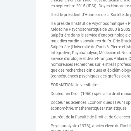
enseignement en 1960. Il est actuellement le 
en septembre 2015 (IPSI). Doyen Honoraire d
Il est le président d'Honneur de la Société d
Il a présidé l'Institut de Psychosomatique « 
Médecine Psychosomatique de 2000 à 2002. I
Salpêtrière dans le service d'endocrinologie e
maladies cardio-vasculaires du Pr. Eric Brucke
Salpêtrière (Université de Paris 6, Pierre et
Intégrative, Psychanalyse, Médecine et Neuro
service d'urologie et Jean-François Allilaire, 
nombreuses recherches sur le stress profess
que des recherches cliniques et épidémiolo
(conséquences psychiques des greffes d'org
FORMATION Universitaire :
Docteur en Droit (1960) spécialité droit mus
Docteur es Sciences Economiques (1964) spéc
économétrie/mathématiques/statistiques
Lauréat de la Faculté de Droit et de Science
Psychanalyste (1973), ancien élève de l'Inst