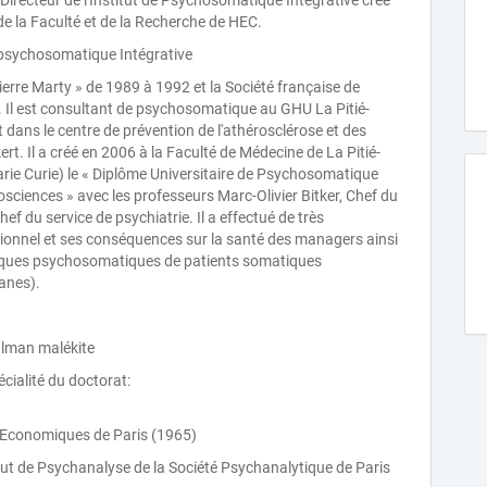
Directeur de l'Institut de Psychosomatique Intégrative créé
e la Faculté et de la Recherche de HEC.
e psychosomatique Intégrative
Pierre Marty » de 1989 à 1992 et la Société française de
l est consultant de psychosomatique au GHU La Pitié-
t dans le centre de prévention de l'athérosclérose et des
rt. Il a créé en 2006 à la Faculté de Médecine de La Pitié-
 Marie Curie) le « Diplôme Universitaire de Psychosomatique
sciences » avec les professeurs Marc-Olivier Bitker, Chef du
Chef du service de psychiatrie. Il a effectué de très
ionnel et ses conséquences sur la santé des managers ainsi
giques psychosomatiques de patients somatiques
anes).
ulman malékite
ialité du doctorat:
s Economiques de Paris (1965)
itut de Psychanalyse de la Société Psychanalytique de Paris