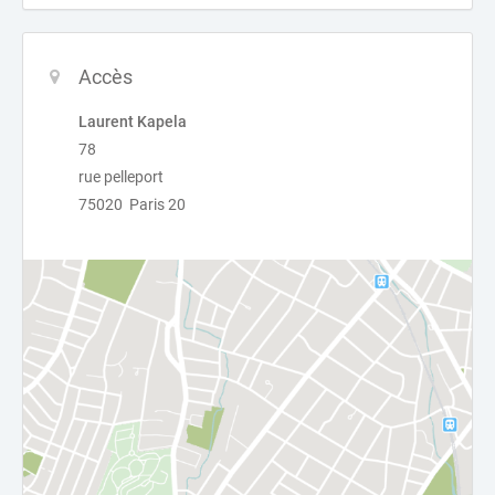
Accès
Laurent Kapela
78
rue pelleport
75020 Paris 20