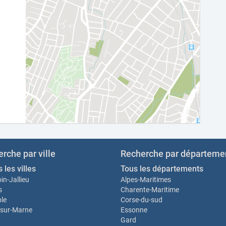
rche par ville
Recherche par départeme
 les villes
Tous les départements
in-Jallieu
Alpes-Maritimes
s
Charente-Maritime
le
Corse-du-sud
sur-Marne
Essonne
Gard