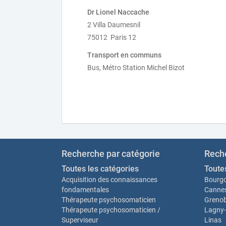
Dr Lionel Naccache
2 Villa Daumesnil
75012 Paris 12
Transport en communs
Bus, Métro Station Michel Bizot
Recherche par catégorie
Reche
Toutes les catégories
Toutes
Acquisition des connaissances
Bourgo
fondamentales
Canne
Thérapeute psychosomaticien
Grenob
Thérapeute psychosomaticien /
Lagny-
Superviseur
Linas