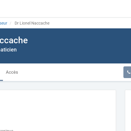
seur
Dr Lionel Naccache
accache
aticien
Accès