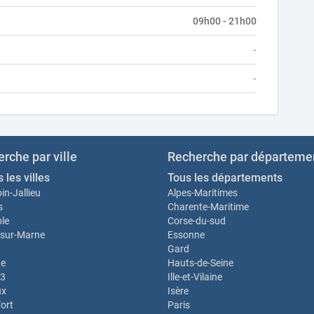
09h00 - 21h00
-
-
rche par ville
Recherche par départeme
 les villes
Tous les départements
in-Jallieu
Alpes-Maritimes
s
Charente-Maritime
le
Corse-du-sud
sur-Marne
Essonne
Gard
e
Hauts-de-Seine
13
Ille-et-Vilaine
ux
Isère
ort
Paris