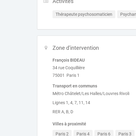
Activités
Thérapeute psychosomaticien
Psychan
Zone d'intervention
François BIDEAU
34 rue Coquillière
75001 Paris 1
Transport en communs
Métro Châtelet/Les Halles/Louvres Rivoli
Lignes 1, 4, 7, 11, 14
RER A, B, D
Villes à proximité
Paris 2
Paris 4
Paris 6
Paris 3