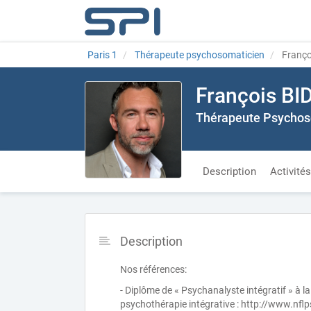
Paris 1
Thérapeute psychosomaticien
Franço
François B
Thérapeute Psychoso
Description
Activités
Description
Nos références:
- Diplôme de « Psychanalyste intégratif » à l
psychothérapie intégrative : http://www.nflp