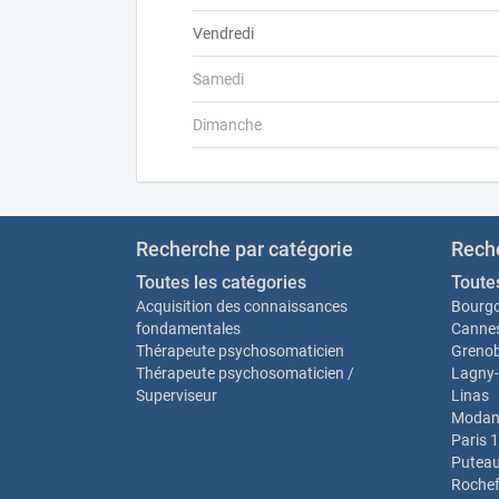
Vendredi
Samedi
Dimanche
Recherche par catégorie
Reche
Toutes les catégories
Toutes
Acquisition des connaissances
Bourgo
fondamentales
Canne
Thérapeute psychosomaticien
Grenob
Thérapeute psychosomaticien /
Lagny-
Superviseur
Linas
Modan
Paris 
Putea
Rochef