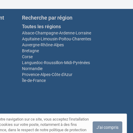
nt
Recherche par région
Toutes les régions
Alsace-Champagne-Ardenne-Lorraine
Aquitaine-Limousin-Poitou-Charentes
Auvergne-Rhône-Alpes
Bretagne
Corse
Languedoc-Roussillon-Midi-Pyrénées
Normandie
Provence-Alpes-Côte d'Azur
Île-de-France
tre navigation sur ce site, vous acceptez l'installation
ontact
de cookies sur votre poste, notamment à des fins
J'ai compris
nce, dans le respect de notre politique de protection