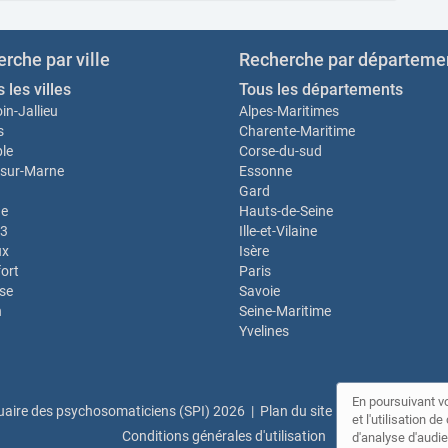
rche par ville
Recherche par départeme
 les villes
Tous les départements
in-Jallieu
Alpes-Maritimes
s
Charente-Maritime
le
Corse-du-sud
sur-Marne
Essonne
Gard
e
Hauts-de-Seine
13
Ille-et-Vilaine
ux
Isère
ort
Paris
se
Savoie
n
Seine-Maritime
Yvelines
En poursuivant vo
aire des psychosomaticiens (SPI) 2026 |
Plan du site
|
Mon compte
|
C
et l'utilisation 
Conditions générales d'utilisation
d'analyse d'audie