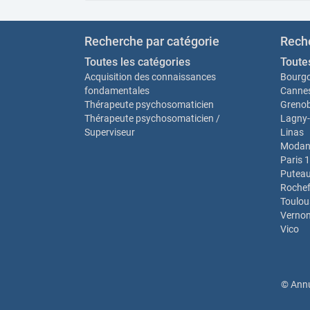
Recherche par catégorie
Reche
Toutes les catégories
Toutes
Acquisition des connaissances
Bourgo
fondamentales
Canne
Thérapeute psychosomaticien
Grenob
Thérapeute psychosomaticien /
Lagny-
Superviseur
Linas
Modan
Paris 
Putea
Rochef
Toulou
Verno
Vico
© Annu