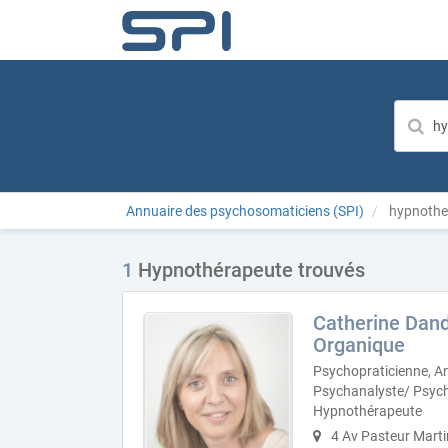
Annuaire des psychosomaticiens (SPI)
hypnothe
1
Hypnothérapeute trouvés
Catherine Dand
Organique
Psychopraticienne, A
Psychanalyste/ Psyc
Hypnothérapeute
4 Av Pasteur Marti